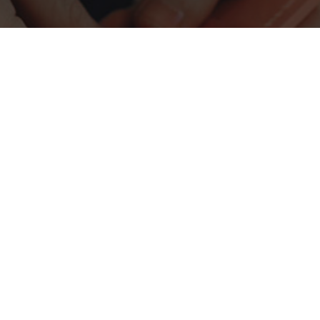
ialisti dell'ey
 un business model di successo per il lancio di una nuo
i offrire la nostra consulenza ed expertise nel mondo de
CONTATTACI