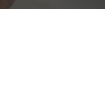
COOKIE
ewear
Questo sito web utilizza i cookie. Maggiori informazioni sui cookie
sono disponibili a
questo link
. Continuando ad utilizzare questo sito si
acconsente all'utilizzo dei cookie durante la navigazione.
va linea di occhiali con il tuo brand.
ll’occhialeria.
ACCETTA