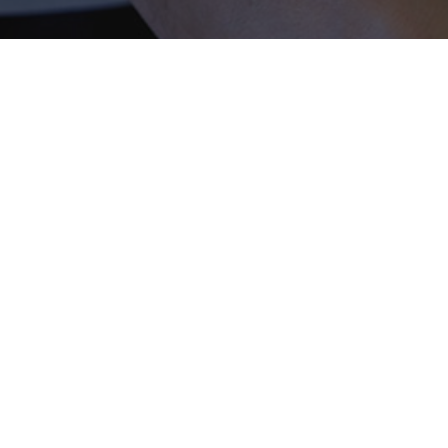
Spec
Ideazione, progettazione, sviluppo di
Saremo lieti d