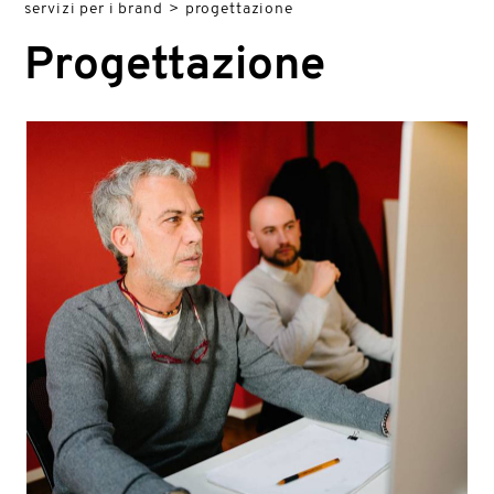
servizi per i brand
>
progettazione
ANALISI
Progettazione
POSIZIONAMENTO
RICERCA DEI PARTNER
COORDINAMENTO
STUDIO DELLE TENDENZE
RICERCA DEI MATERIALI
PROGETTAZIONE