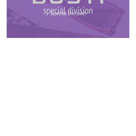
Special Division
Tag:
collezione occhiali
prototipia occhiali
COOKIE
sviluppare una collezione di occhiali
sviluppo collezioni occhiali per i migliori brand
Questo sito web utilizza i cookie. Maggiori informazioni sui
cookie sono disponibili a
questo link
. Continuando ad utilizzare
successivo:
ricerca dei materiali e sviluppo colori
questo sito si acconsente all'utilizzo dei cookie durante la
navigazione.
ACCETTA