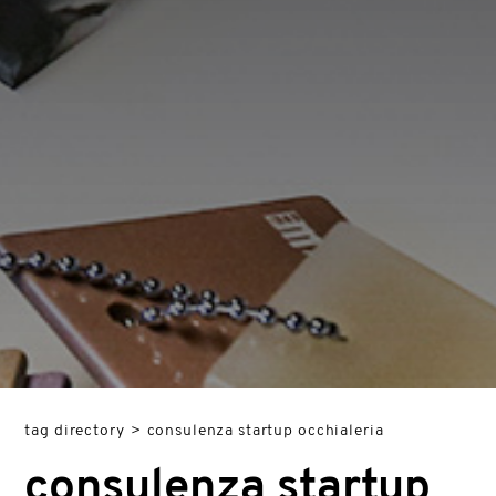
tag directory
>
consulenza startup occhialeria
consulenza startup